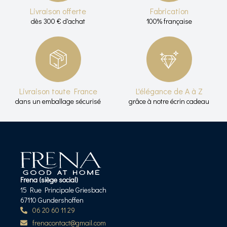
Livraison offerte
Fabrication
dès 300 € d'achat
100% française
Livraison toute France
L'élégance de A à Z
dans un emballage sécurisé
grâce à notre écrin cadeau
Frena (siège social)
15 Rue Principale Griesbach
67110 Gundershoffen
06 20 60 11 29
frenacontact@gmail.com