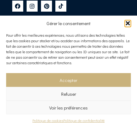
Nos produits de verrerie
Gérer le consentement
Art de la table
Verres
Pour offrir les meilleures expériences, nous utilisons des technologies telles
Carafes
que les cookies pour stocker et/ou accéder aux informations des appareils. Le
Coupelles
fait de consentir à ces technologies nous permettra de traiter des données
telles que le comportement de navigation ou les ID uniques sur ce site. Le fait
Décoration
de ne pas consentir ou de retirer son consentement peut avoir un effet négatif
Bougeoirs en cristallin
sur certaines caractéristiques et fonctions.
Oiseaux en cristallin
Diffuseurs de parfum en cristallin
Accepter
Accès rapide
Collection Signature
Refuser
Page test 20230623-1
Voir les préférences
Panier
Mon compte
Contact
Politique de cookies
Politique de confidentialité
Mentions légales