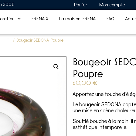
 à 300€
Panier
Mon compte
oration
FRENA X
La maison FRENA
FAQ
Actua
istallin
/ Bougeoir SEDONA Poupre
Bougeoir SED
Poupre
60,00
€
Apportez une touche d’élég
Le bougeoir SEDONA capte l
une mise en scène chaleureu
Soufflé bouche à la main, il 
esthétique intemporelle.