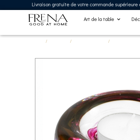
Livraison gratuite de votre commande supérieure
Art de la table
Déc
Accueil
/
Décoration
/
Collection SEDONA
/
Bougeoirs en cr