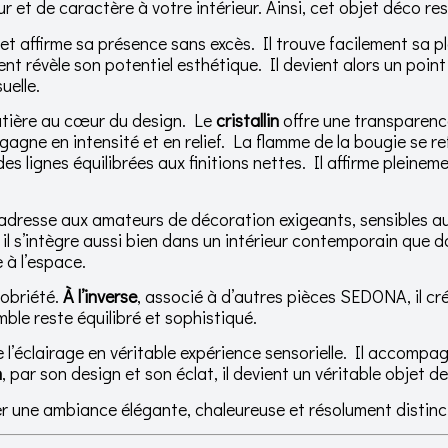
et de caractère à votre intérieur. Ainsi, cet objet déco respi
l et affirme sa présence sans excès. Il trouve facilement sa 
révèle son potentiel esthétique. Il devient alors un point f
uelle.
atière au cœur du design. Le
cristallin
offre une transparence
 gagne en intensité et en relief. La flamme de la bougie se re
 lignes équilibrées aux finitions nettes. Il affirme pleinemen
adresse aux amateurs de décoration exigeants, sensibles aux
, il s’intègre aussi bien dans un intérieur contemporain que 
 à l’espace.
sobriété.
À l’inverse
, associé à d’autres pièces SEDONA, il cré
ble reste équilibré et sophistiqué.
 l’éclairage en véritable expérience sensorielle. Il accomp
n
, par son design et son éclat, il devient un véritable objet d
er une ambiance élégante, chaleureuse et résolument distinc