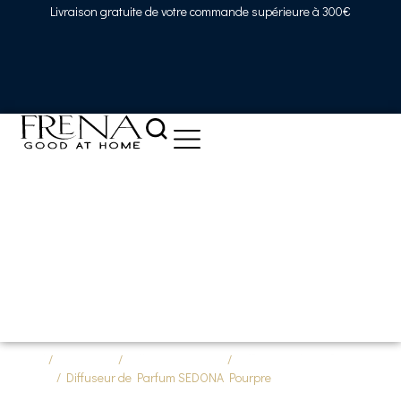
Livraison gratuite de votre commande supérieure à 300€
Accueil
/
Décoration
/
Collection SEDONA
/
Diffuseurs de parfum en
cristallin
/ Diffuseur de Parfum SEDONA Pourpre