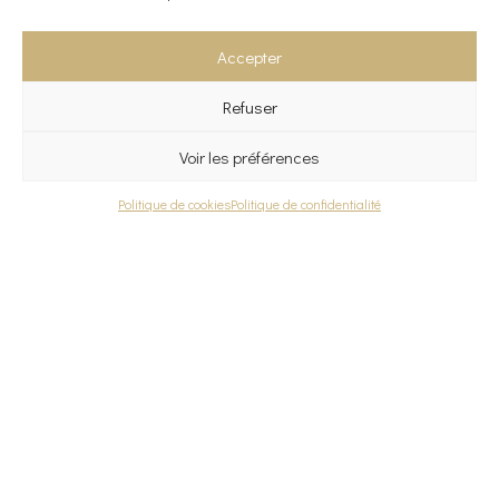
Verres
Carafes
Coupelles
Accepter
Décoration
Bougeoirs en cristallin
Refuser
Oiseaux en cristallin
Diffuseurs de parfum en cristallin
Voir les préférences
Accès rapide
Panier
Mon compte
Contact
Politique de cookies
Politique de confidentialité
Collection Signature
Page test 20230623-1
Mentions légales
Politique de confidentialité
Copyright 2026 Réalisé par
Krysalidesign