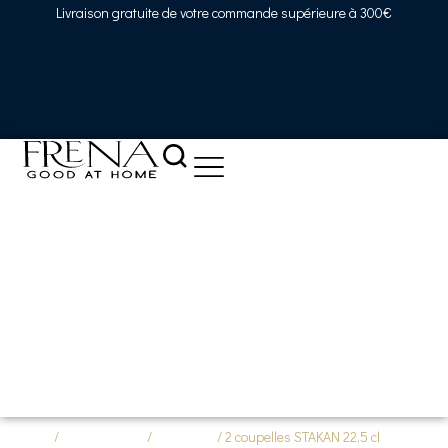
Livraison gratuite de votre commande supérieure à 300€
Accueil
/
Art de la table
/
Coupelles
/ 2 coupelles STAKAN 22,5 cl