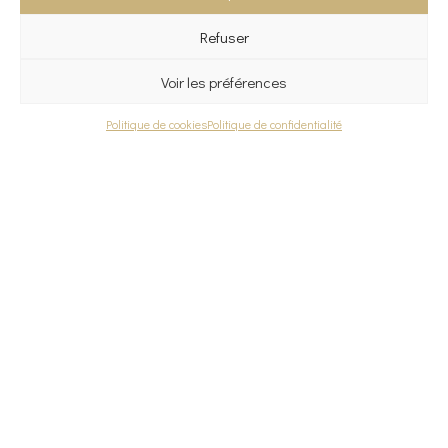
Coupelles
Refuser
Décoration
Bougeoirs en cristallin
Oiseaux en cristallin
Voir les préférences
Diffuseurs de parfum en cristallin
Panier
Mon compte
Contact
Politique de cookies
Politique de confidentialité
Accès rapide
Collection Signature
Page test 20230623-1
Mentions légales
Politique de confidentialité
Copyright 2026 Réalisé par
Krysalidesign